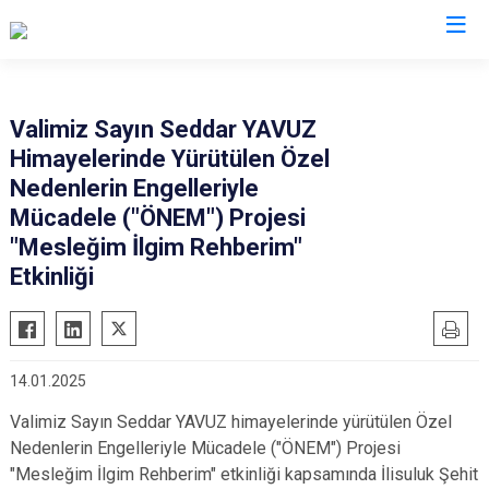
Malatya
Valimiz Sayın Seddar YAVUZ
Himayelerinde Yürütülen Özel
Akçadağ
Hekimhan
Nedenlerin Engelleriyle
Arapgir
Kale
Mücadele ("ÖNEM") Projesi
Arguvan
Kuluncak
"Mesleğim İlgim Rehberim"
Battalgazi
Etkinliği
Pütürge
Darende
Yazıhan
Doğanşehir
Yeşilyurt
Doğanyol
14.01.2025
Valimiz Sayın Seddar YAVUZ himayelerinde yürütülen Özel
Nedenlerin Engelleriyle Mücadele ("ÖNEM") Projesi
"Mesleğim İlgim Rehberim" etkinliği kapsamında İlisuluk Şehit