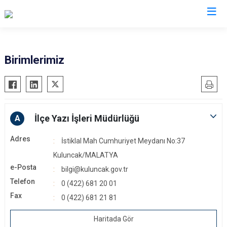
Malatya
Birimlerimiz
Akçadağ
Hekimhan
Arapgir
Kale
Arguvan
Kuluncak
İlçe Yazı İşleri Müdürlüğü
A
Battalgazi
Pütürge
Adres
İstiklal Mah Cumhuriyet Meydanı No:37
Darende
Yazıhan
Kuluncak/MALATYA
Doğanşehir
Yeşilyurt
e-Posta
bilgi@kuluncak.gov.tr
Doğanyol
Telefon
0 (422) 681 20 01
Fax
0 (422) 681 21 81
Haritada Gör