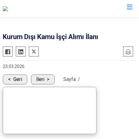
Malatya
Kurum Dışı Kamu İşçi Alımı İlanı
Akçadağ
Hekimhan
Arapgir
Kale
23.03.2026
Arguvan
Kuluncak
Battalgazi
Pütürge
Geri
İleri
Sayfa:
/
Darende
Yazıhan
Doğanşehir
Yeşilyurt
Doğanyol