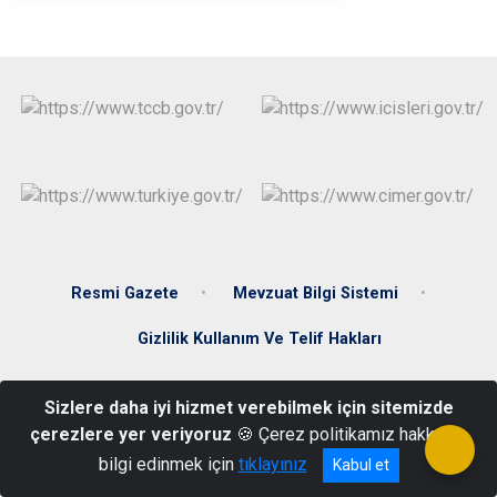
Resmi Gazete
Mevzuat Bilgi Sistemi
Gizlilik Kullanım Ve Telif Hakları
Yeni Mah. Kaymaz Küme Evleri No:9 Kuluncak/MALATYA
Sizlere daha iyi hizmet verebilmek için sitemizde
0422 681 20 01
çerezlere yer veriyoruz
🍪 Çerez politikamız hakkında
bilgi edinmek için
tıklayınız
Kabul et