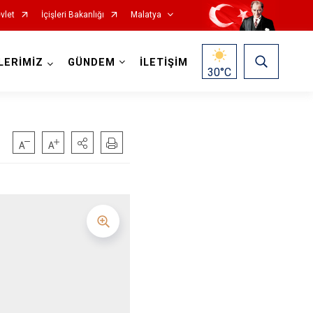
vlet
İçişleri Bakanlığı
Malatya
LERİMİZ
GÜNDEM
İLETİŞİM
30
°C
Hekimhan
Kale
Kuluncak
Pütürge