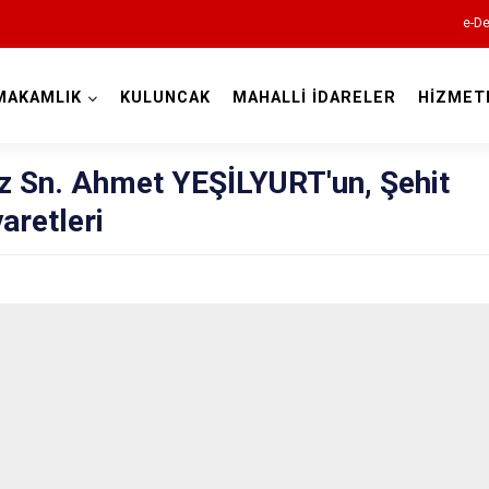
e-De
MAKAMLIK
KULUNCAK
MAHALLİ İDARELER
HİZMET
Malatya
Sn. Ahmet YEŞİLYURT'un, Şehit
yaretleri
Akçadağ
Arapgir
Arguvan
Battalgazi