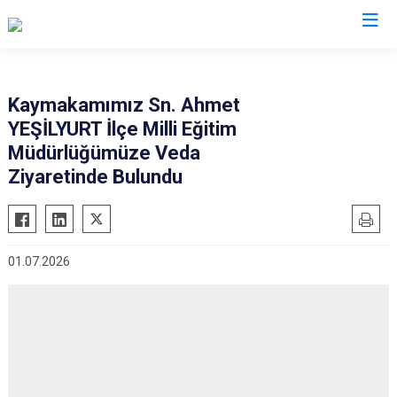
Malatya
Kaymakamımız Sn. Ahmet
YEŞİLYURT İlçe Milli Eğitim
Akçadağ
Hekimhan
Müdürlüğümüze Veda
Arapgir
Kale
Ziyaretinde Bulundu
Arguvan
Kuluncak
Battalgazi
Pütürge
Darende
Yazıhan
01.07.2026
Doğanşehir
Yeşilyurt
Doğanyol