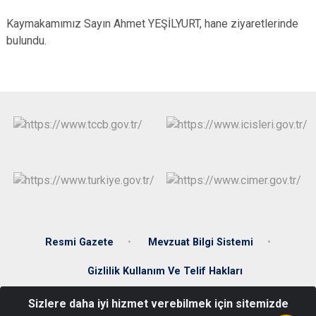
Kaymakamımız Sayın Ahmet YEŞİLYURT, hane ziyaretlerinde
bulundu.
Resmi Gazete
Mevzuat Bilgi Sistemi
Gizlilik Kullanım Ve Telif Hakları
Sizlere daha iyi hizmet verebilmek için sitemizde
Yeni Mah. Kaymaz Küme Evleri No:9 Kuluncak/MALATYA