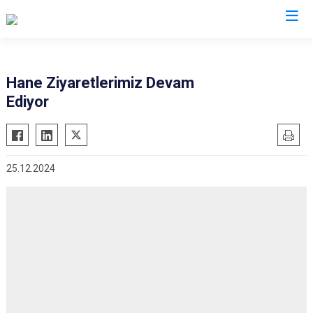
Malatya
Hane Ziyaretlerimiz Devam
Ediyor
Akçadağ
Hekimhan
Arapgir
Kale
Arguvan
Kuluncak
25.12.2024
Battalgazi
Pütürge
Darende
Yazıhan
Doğanşehir
Yeşilyurt
Doğanyol